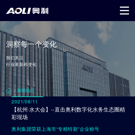
产品&解决方案
服务支持体系
项目分享
渠道之家
奥利文化
市场策划支持
智慧净水厂解决方案
国家重点工程
渠道招募
品牌故事
洞察每一个变化
销售商务支持
农村供水产品&解决方案
标准化泵房
渠道政策
新闻动态
我们关注
行业革新和变化
技术服务支持
单泵系列产品
智慧水厂
资质荣誉
生产运营支持
智慧管理平台
户外泵站
联系我们
新闻动态
2021/08/11
项目交付支持
【杭州·水大会】--直击奥利数字化水务生态圈精
彩现场
售后服务支持
奥利集团荣获上海市“专精特新”企业称号