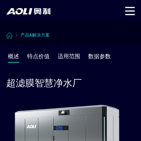
产品&解决方案
服务支持体系
项目分享
渠道之家
奥利文化
市场策划支持
智慧净水厂解决方案
国家重点工程
渠道招募
品牌故事
产品&解决方案
销售商务支持
农村供水产品&解决方案
标准化泵房
渠道政策
新闻动态
概述
特点价值
适用范围
数据参数
技术服务支持
单泵系列产品
智慧水厂
资质荣誉
超滤膜智慧净水厂
生产运营支持
智慧管理平台
户外泵站
联系我们
项目交付支持
售后服务支持