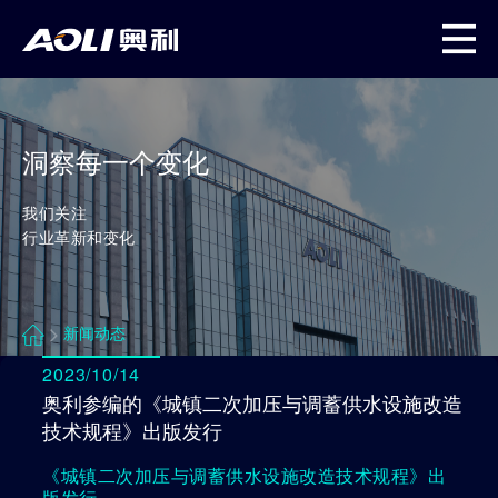
产品&解决方案
服务支持体系
项目分享
渠道之家
奥利文化
市场策划支持
智慧净水厂解决方案
国家重点工程
渠道招募
品牌故事
洞察每一个变化
销售商务支持
农村供水产品&解决方案
标准化泵房
渠道政策
新闻动态
我们关注
行业革新和变化
技术服务支持
单泵系列产品
智慧水厂
资质荣誉
生产运营支持
智慧管理平台
户外泵站
联系我们
新闻动态
2023/10/14
项目交付支持
奥利参编的《城镇二次加压与调蓄供水设施改造
技术规程》出版发行
售后服务支持
《城镇二次加压与调蓄供水设施改造技术规程》出
版发行